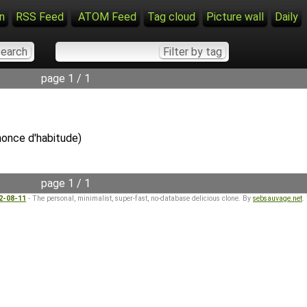
n
RSS Feed
ATOM Feed
Tag cloud
Picture wall
Daily
page 1 / 1
énonce d'habitude)
page 1 / 1
22-08-11
- The personal, minimalist, super-fast, no-database delicious clone. By
sebsauvage.net
.