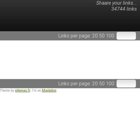
Shaare your links...
34744 links
Links per page:
20
50
100
Links per page:
20
50
100
 Theme by
idleman.fr
. I'm on
Mastodon
.