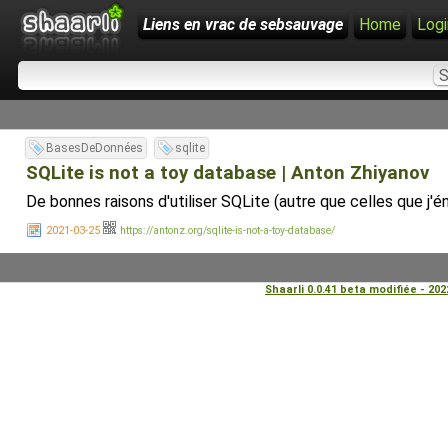
Liens en vrac de sebsauvage
Home
Logi
BasesDeDonnées
sqlite
SQLite is not a toy database | Anton Zhiyanov
De bonnes raisons d'utiliser SQLite (autre que celles que j'
2021-03-25
https://antonz.org/sqlite-is-not-a-toy-database/
Shaarli 0.0.41 beta modifiée - 20