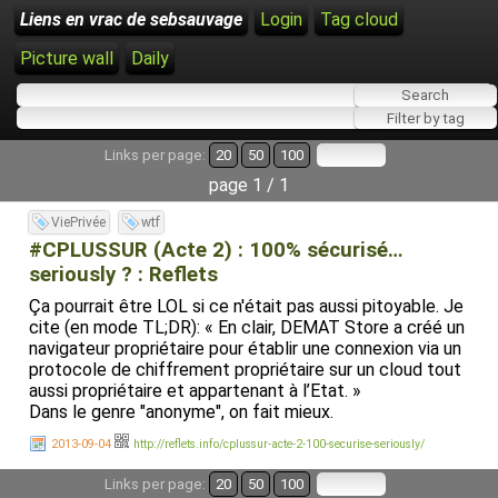
Liens en vrac de sebsauvage
Login
Tag cloud
Picture wall
Daily
Links per page:
20
50
100
page 1 / 1
ViePrivée
wtf
#CPLUSSUR (Acte 2) : 100% sécurisé…
seriously ? : Reflets
Ça pourrait être LOL si ce n'était pas aussi pitoyable. Je
cite (en mode TL;DR): « En clair, DEMAT Store a créé un
navigateur propriétaire pour établir une connexion via un
protocole de chiffrement propriétaire sur un cloud tout
aussi propriétaire et appartenant à l’Etat. »
Dans le genre "anonyme", on fait mieux.
2013-09-04
http://reflets.info/cplussur-acte-2-100-securise-seriously/
Links per page:
20
50
100