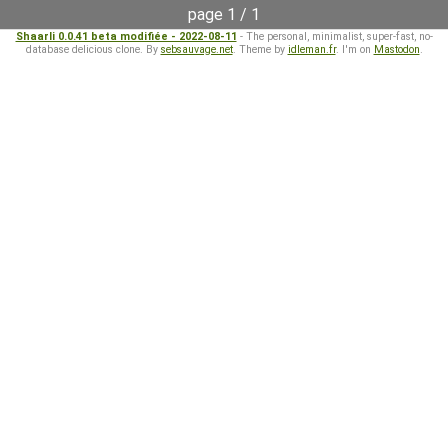
page 1 / 1
Shaarli 0.0.41 beta modifiée - 2022-08-11
- The personal, minimalist, super-fast, no-
database delicious clone. By
sebsauvage.net
. Theme by
idleman.fr
. I'm on
Mastodon
.