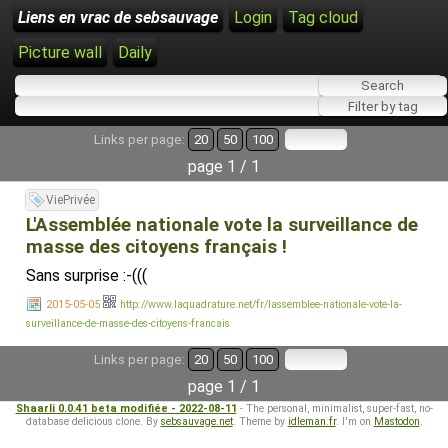
Liens en vrac de sebsauvage
Login
Tag cloud
Picture wall
Daily
Links per page:
20
50
100
page 1 / 1
ViePrivée
L'Assemblée nationale vote la surveillance de
masse des citoyens français !
Sans surprise :-(((
2015-05-05
http://www.laquadrature.net/fr/lassemblee-nationale-vote-la-
surveillance-de-masse-des-citoyens-francais
Links per page:
20
50
100
page 1 / 1
Shaarli 0.0.41 beta modifiée - 2022-08-11
- The personal, minimalist, super-fast, no-
database delicious clone. By
sebsauvage.net
. Theme by
idleman.fr
. I'm on
Mastodon
.