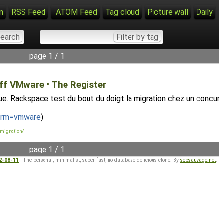
n
RSS Feed
ATOM Feed
Tag cloud
Picture wall
Daily
page 1 / 1
ff VMware • The Register
ue. Rackspace test du bout du doigt la migration chez un concurre
term=vmware
)
migration/
page 1 / 1
22-08-11
- The personal, minimalist, super-fast, no-database delicious clone. By
sebsauvage.net
.