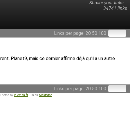
Shaare your links...
34741 links
Links per page:
20
50
100
nt, Planet9, mais ce dernier affirme déjà qu'il a un autre
Links per page:
20
50
100
 Theme by
idleman.fr
. I'm on
Mastodon
.