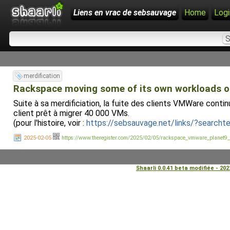
Liens en vrac de sebsauvage
Home
Logi
merdification
Rackspace moving some of its own workloads o
Suite à sa merdificiation, la fuite des clients VMWare contin
client prêt à migrer 40 000 VMs.
(pour l'histoire, voir :
https://sebsauvage.net/links/?search
2025-02-05
https://www.theregister.com/2025/02/05/rackspace_vmware_planet9_
Shaarli 0.0.41 beta modifiée - 20