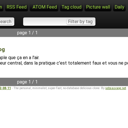
n
RSS Feed
ATOM Feed
Tag cloud
Picture wall
Daily
page 1 / 1
og
e que ça en a l'air.
eur central, dans la pratique c'est totalement faux et vous ne p
page 1 / 1
22-08-11
- The personal, minimalist, super-fast, no-database delicious clone. By
sebsauvage.net
.