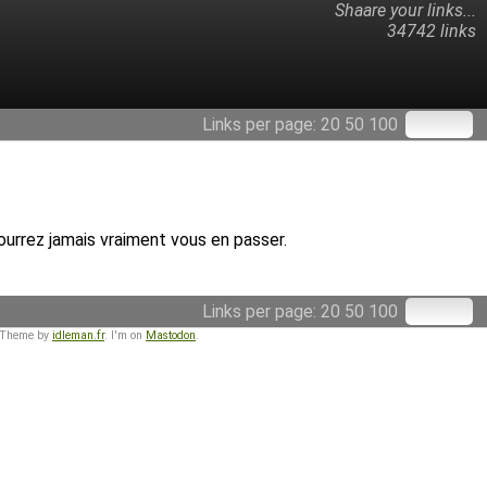
Shaare your links...
34742 links
Links per page:
20
50
100
ourrez jamais vraiment vous en passer.
Links per page:
20
50
100
 Theme by
idleman.fr
. I'm on
Mastodon
.