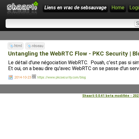
Liens en vrac de sebsauvage
Home
Logi
html
réseau
Untangling the WebRTC Flow - PKC Security | Bl
Le détail d'une négociation WebRTC. Pouah, c'est pas si simpl
Et oui, on a beau dire qu'avec WebRTC on se passe d'un serv
2014-10-23
https://www.pkcsecurity.com/blog
Shaarli 0.0.41 beta modifiée - 20