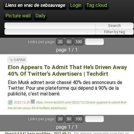
Liens en vrac de sebsauvage
Login
Tag cloud
Picture wall
Daily
Links per page:
20
50
100
page 1 / 1
GAFAM
Elon Appears To Admit That He’s Driven Away
40% Of Twitter’s Advertisers | Techdirt
Elon Musk admet avoir chassé 40% des annonceurs de
Twitter. Pour une plateforme qui dépend à 90% de la
publicité, c'est mal barré.
2022-12-29
https://www.techdirt.com/2022/12/22/elon-appears-to-admit-that-
hes-driven-away-40-of-twitters-advertisers/
Links per page:
20
50
100
page 1 / 1
Shaarli 0.0.41 beta modifiée - 2022-08-11
- The personal, minimalist, super-fast, no-