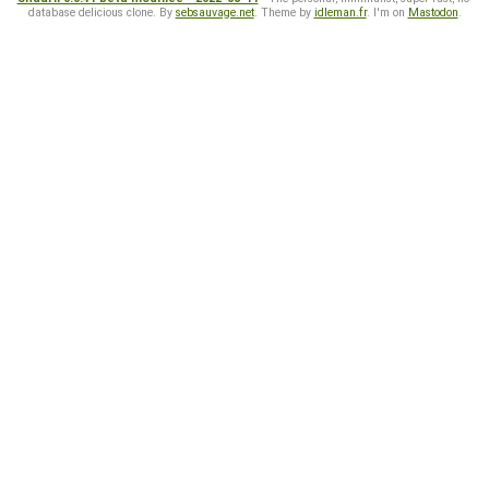
database delicious clone. By
sebsauvage.net
. Theme by
idleman.fr
. I'm on
Mastodon
.