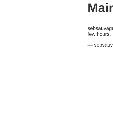
Mai
sebsauvage.
few hours. 
— sebsauv