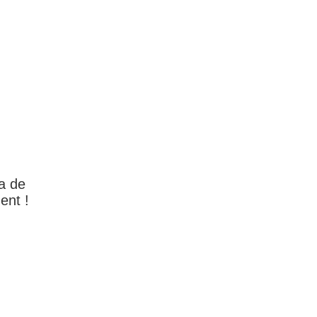
a de
ent !