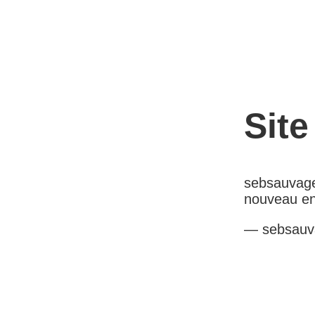
Sit
sebsauvage
nouveau en
— sebsauv