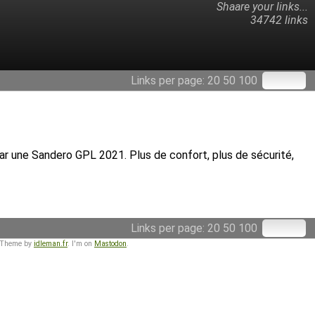
Shaare your links...
34742 links
Links per page:
20
50
100
par une Sandero GPL 2021. Plus de confort, plus de sécurité,
Links per page:
20
50
100
 Theme by
idleman.fr
. I'm on
Mastodon
.