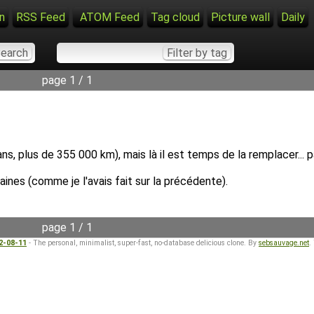
n
RSS Feed
ATOM Feed
Tag cloud
Picture wall
Daily
page 1 / 1
s, plus de 355 000 km), mais là il est temps de la remplacer... 
ines (comme je l'avais fait sur la précédente).
page 1 / 1
22-08-11
- The personal, minimalist, super-fast, no-database delicious clone. By
sebsauvage.net
.