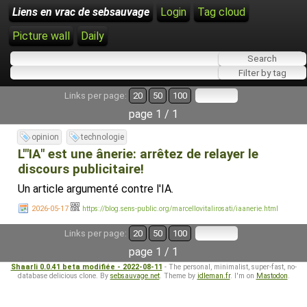
Liens en vrac de sebsauvage
Login
Tag cloud
Picture wall
Daily
Links per page:
20
50
100
page 1 / 1
opinion
technologie
L'"IA" est une ânerie: arrêtez de relayer le
discours publicitaire!
Un article argumenté contre l'IA.
2026-05-17
https://blog.sens-public.org/marcellovitalirosati/iaanerie.html
Links per page:
20
50
100
page 1 / 1
Shaarli 0.0.41 beta modifiée - 2022-08-11
- The personal, minimalist, super-fast, no-
database delicious clone. By
sebsauvage.net
. Theme by
idleman.fr
. I'm on
Mastodon
.