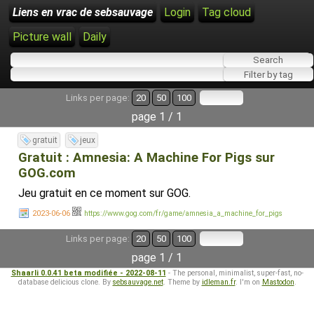
Liens en vrac de sebsauvage
Login
Tag cloud
Picture wall
Daily
Links per page:
20
50
100
page 1 / 1
gratuit
jeux
Gratuit : Amnesia: A Machine For Pigs sur
GOG.com
Jeu gratuit en ce moment sur GOG.
2023-06-06
https://www.gog.com/fr/game/amnesia_a_machine_for_pigs
Links per page:
20
50
100
page 1 / 1
Shaarli 0.0.41 beta modifiée - 2022-08-11
- The personal, minimalist, super-fast, no-
database delicious clone. By
sebsauvage.net
. Theme by
idleman.fr
. I'm on
Mastodon
.