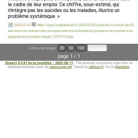
le cadre de leur emploi. Ce chiffre, sous-estimé, qui
n’intègre pas les suicides ou les maladies, illustre un
problème systémique. »
2025-07-01
https://www.lindependant.fr/2025/07/01/canicule-un-ouvrier-de-35-
ans-meurt-en-rentrant-chez-lui-apres-avoir-travaille-toute-la-journee-sur-le-chantier-il-se-
plaignait-de-la-chaleur-depuis-12797772.php
Links per page:
20
50
100
page 1 / 1
Shaarli 0.0.41 beta modifiée - 2022-08-11
- The personal, minimalist, super-fast, no-
database delicious clone. By
sebsauvage.net
. Theme by
idleman.fr
. I'm on
Mastodon
.