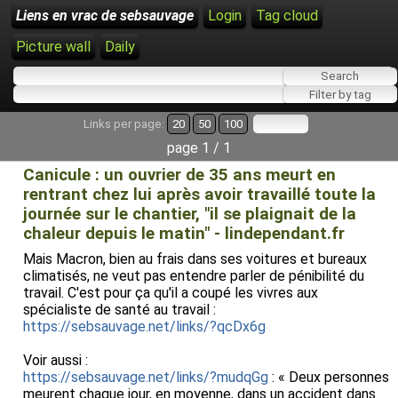
Liens en vrac de sebsauvage
Login
Tag cloud
Picture wall
Daily
Links per page:
20
50
100
page 1 / 1
Canicule : un ouvrier de 35 ans meurt en
rentrant chez lui après avoir travaillé toute la
journée sur le chantier, "il se plaignait de la
chaleur depuis le matin" - lindependant.fr
Mais Macron, bien au frais dans ses voitures et bureaux
climatisés, ne veut pas entendre parler de pénibilité du
travail. C'est pour ça qu'il a coupé les vivres aux
spécialiste de santé au travail :
https://sebsauvage.net/links/?qcDx6g
Voir aussi :
https://sebsauvage.net/links/?mudqGg
: « Deux personnes
meurent chaque jour, en moyenne, dans un accident dans