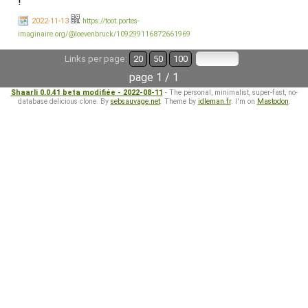
!
2022-11-13
https://toot.portes-
imaginaire.org/@loevenbruck/109299116872661969
Links per page:
20
50
100
page 1 / 1
Shaarli 0.0.41 beta modifiée - 2022-08-11
- The personal, minimalist, super-fast, no-
database delicious clone. By
sebsauvage.net
. Theme by
idleman.fr
. I'm on
Mastodon
.