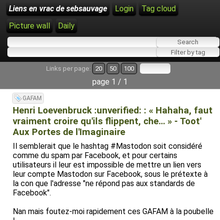
Liens en vrac de sebsauvage
Login
Tag cloud
Picture wall
Daily
Links per page:
20
50
100
page 1 / 1
GAFAM
Henri Loevenbruck :unverified: : « Hahaha, faut
vraiment croire qu'ils flippent, che… » - Toot'
Aux Portes de l'Imaginaire
Il semblerait que le hashtag #Mastodon soit considéré
comme du spam par Facebook, et pour certains
utilisateurs il leur est impossible de mettre un lien vers
leur compte Mastodon sur Facebook, sous le prétexte à
la con que l'adresse "ne répond pas aux standards de
Facebook".
Nan mais foutez-moi rapidement ces GAFAM à la poubelle