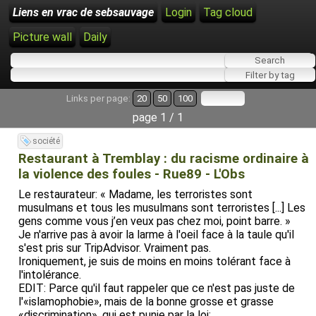
Liens en vrac de sebsauvage
Login
Tag cloud
Picture wall
Daily
Links per page:
20
50
100
page 1 / 1
société
Restaurant à Tremblay : du racisme ordinaire à
la violence des foules - Rue89 - L'Obs
Le restaurateur: « Madame, les terroristes sont
musulmans et tous les musulmans sont terroristes [...] Les
gens comme vous j’en veux pas chez moi, point barre. »
Je n'arrive pas à avoir la larme à l'oeil face à la taule qu'il
s'est pris sur TripAdvisor. Vraiment pas.
Ironiquement, je suis de moins en moins tolérant face à
l'intolérance.
EDIT: Parce qu'il faut rappeler que ce n'est pas juste de
l'«islamophobie», mais de la bonne grosse et grasse
«discrimination», qui est punie par la loi: