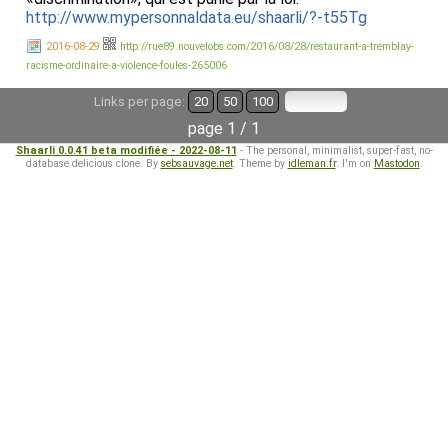
http://www.mypersonnaldata.eu/shaarli/?-t55Tg
2016-08-29
http://rue89.nouvelobs.com/2016/08/28/restaurant-a-tremblay-
racisme-ordinaire-a-violence-foules-265006
Links per page:
20
50
100
page 1 / 1
Shaarli 0.0.41 beta modifiée - 2022-08-11
- The personal, minimalist, super-fast, no-
database delicious clone. By
sebsauvage.net
. Theme by
idleman.fr
. I'm on
Mastodon
.