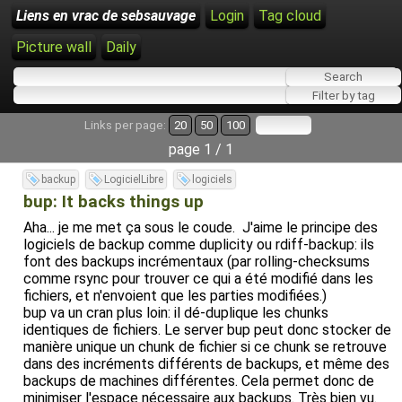
Liens en vrac de sebsauvage
Login
Tag cloud
Picture wall
Daily
Links per page:
20
50
100
page 1 / 1
backup
LogicielLibre
logiciels
bup: It backs things up
Aha... je me met ça sous le coude. J'aime le principe des
logiciels de backup comme duplicity ou rdiff-backup: ils
font des backups incrémentaux (par rolling-checksums
comme rsync pour trouver ce qui a été modifié dans les
fichiers, et n'envoient que les parties modifiées.)
bup va un cran plus loin: il dé-duplique les chunks
identiques de fichiers. Le server bup peut donc stocker de
manière unique un chunk de fichier si ce chunk se retrouve
dans des incréments différents de backups, et même des
backups de machines différentes. Cela permet donc de
minimiser l'espace nécessaire aux backups. Très bien vu.