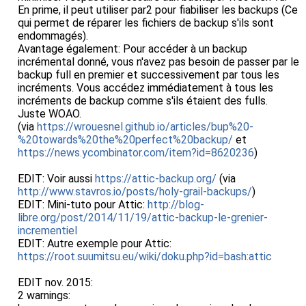
En prime, il peut utiliser par2 pour fiabiliser les backups (Ce
qui permet de réparer les fichiers de backup s'ils sont
endommagés).
Avantage également: Pour accéder à un backup
incrémental donné, vous n'avez pas besoin de passer par le
backup full en premier et successivement par tous les
incréments. Vous accédez immédiatement à tous les
incréments de backup comme s'ils étaient des fulls.
Juste WOAO.
(via
https://wrouesnel.github.io/articles/bup%20-
%20towards%20the%20perfect%20backup/
et
https://news.ycombinator.com/item?id=8620236
)
EDIT: Voir aussi
https://attic-backup.org/
(via
http://www.stavros.io/posts/holy-grail-backups/
)
EDIT: Mini-tuto pour Attic:
http://blog-
libre.org/post/2014/11/19/attic-backup-le-grenier-
incrementiel
EDIT: Autre exemple pour Attic:
https://root.suumitsu.eu/wiki/doku.php?id=bash:attic
EDIT nov. 2015:
2 warnings: