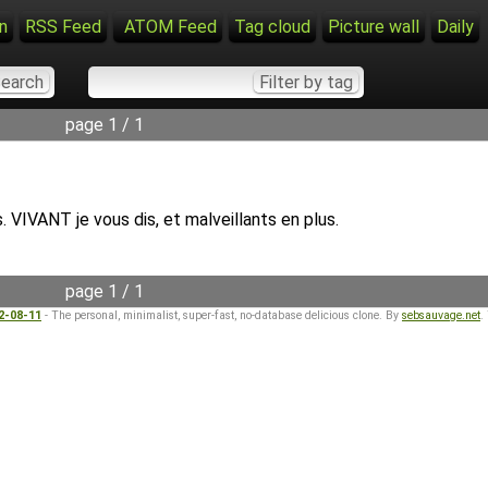
n
RSS Feed
ATOM Feed
Tag cloud
Picture wall
Daily
page 1 / 1
s. VIVANT je vous dis, et malveillants en plus.
page 1 / 1
22-08-11
- The personal, minimalist, super-fast, no-database delicious clone. By
sebsauvage.net
.