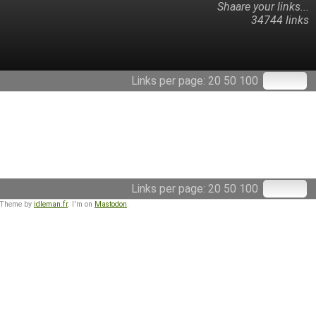
Shaare your links...
34744 links
Links per page:
20
50
100
Links per page:
20
50
100
 Theme by
idleman.fr
. I'm on
Mastodon
.