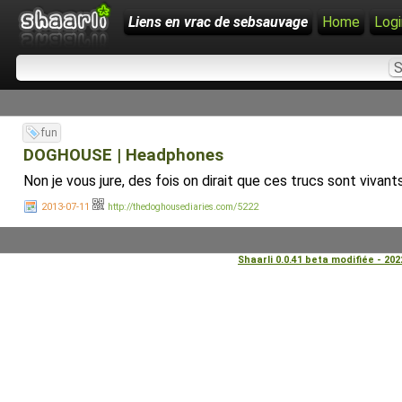
Liens en vrac de sebsauvage
Home
Logi
fun
DOGHOUSE | Headphones
Non je vous jure, des fois on dirait que ces trucs sont vivant
2013-07-11
http://thedoghousediaries.com/5222
Shaarli 0.0.41 beta modifiée - 20