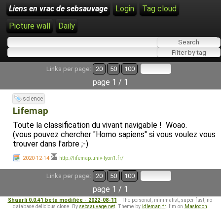
Liens en vrac de sebsauvage
Login
Tag cloud
Picture wall
Daily
Links per page:
20
50
100
page 1 / 1
science
Lifemap
Toute la classification du vivant navigable ! Woao.
(vous pouvez chercher "Homo sapiens" si vous voulez vous
trouver dans l'arbre ;-)
2020-12-14
http://lifemap.univ-lyon1.fr/
Links per page:
20
50
100
page 1 / 1
Shaarli 0.0.41 beta modifiée - 2022-08-11
- The personal, minimalist, super-fast, no-
database delicious clone. By
sebsauvage.net
. Theme by
idleman.fr
. I'm on
Mastodon
.