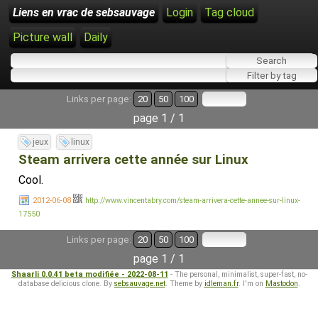
Liens en vrac de sebsauvage
Login
Tag cloud
Picture wall
Daily
Links per page:
20
50
100
page 1 / 1
jeux
linux
Steam arrivera cette année sur Linux
Cool.
2012-06-08
http://www.vincentabry.com/steam-arrivera-cette-annee-sur-linux-
17550
Links per page:
20
50
100
page 1 / 1
Shaarli 0.0.41 beta modifiée - 2022-08-11
- The personal, minimalist, super-fast, no-
database delicious clone. By
sebsauvage.net
. Theme by
idleman.fr
. I'm on
Mastodon
.