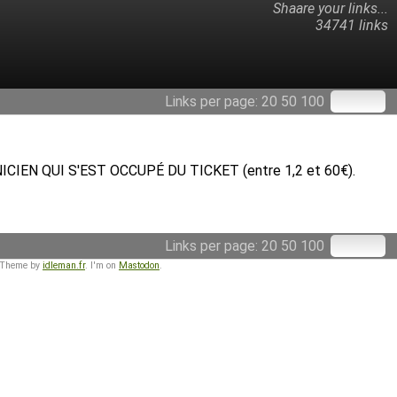
Shaare your links...
34741 links
Links per page:
20
50
100
ICIEN QUI S'EST OCCUPÉ DU TICKET (entre 1,2 et 60€).
Links per page:
20
50
100
 Theme by
idleman.fr
. I'm on
Mastodon
.