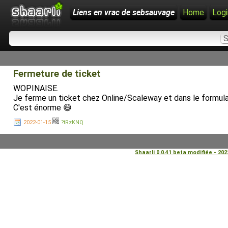
Liens en vrac de sebsauvage
Home
Logi
Fermeture de ticket
WOPINAISE.
Je ferme un ticket chez Online/Scaleway et dans le for
C'est énorme 😄
2022-01-15
?tRzKNQ
Shaarli 0.0.41 beta modifiée - 20