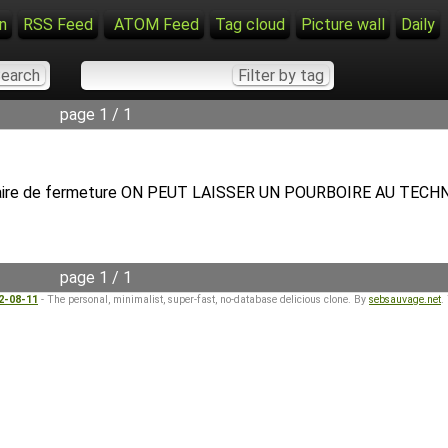
n
RSS Feed
ATOM Feed
Tag cloud
Picture wall
Daily
page 1 / 1
mulaire de fermeture ON PEUT LAISSER UN POURBOIRE AU TECHN
page 1 / 1
22-08-11
- The personal, minimalist, super-fast, no-database delicious clone. By
sebsauvage.net
.