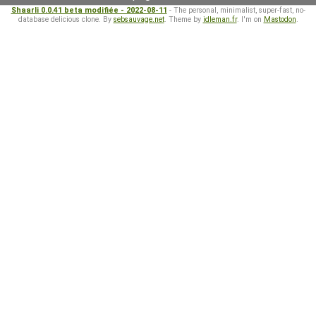
Shaarli 0.0.41 beta modifiée - 2022-08-11
- The personal, minimalist, super-fast, no-
database delicious clone. By
sebsauvage.net
. Theme by
idleman.fr
. I'm on
Mastodon
.