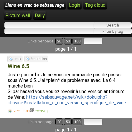
Liens en vrac de sebsauvage
Login
Tag cloud
Picture wall
Daily
Links per page:
20
50
100
page 1 / 1
linux
émulation
Wine 6.5
Juste pour info: Je ne vous recommande pas de passer
sous Wine 6.5. J'ai *plein* de problèmes avec. La 6.4
marche bien.
Si par hasard vous voulez revenir à une version antérieure
de Wine:
https://sebsauvage.net/wiki/doku.php?
id=wine#installation_d_une_version_specifique_de_wine
2021-03-30
?tYrPWQ
Links per page:
20
50
100
page 1 / 1