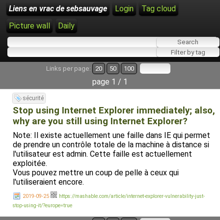
Liens en vrac de sebsauvage
Login
Tag cloud
Picture wall
Daily
Links per page:
20
50
100
page 1 / 1
sécurité
Stop using Internet Explorer immediately; also,
why are you still using Internet Explorer?
Note: Il existe actuellement une faille dans IE qui permet
de prendre un contrôle totale de la machine à distance si
l'utilisateur est admin. Cette faille est actuellement
exploitée.
Vous pouvez mettre un coup de pelle à ceux qui
l'utiliseraient encore.
2019-09-25
https://mashable.com/article/internet-explorer-vulnerability-just-
stop-using-it/?europe=true