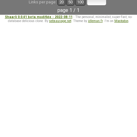
Links per page:
20
50
100
page 1 / 1
Shaarli 0.0.41 beta modifiée - 2022-08-11
- The personal, minimalist, super-fast, no-
database delicious clone. By
sebsauvage.net
. Theme by
idleman.fr
. I'm on
Mastodon
.