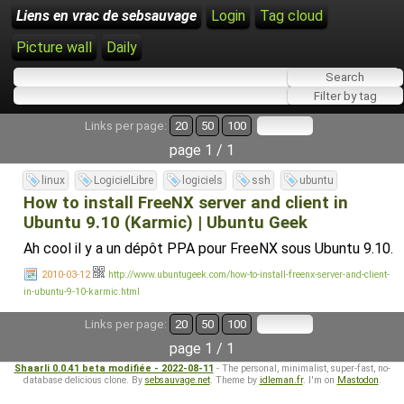
Liens en vrac de sebsauvage
Login
Tag cloud
Picture wall
Daily
Links per page:
20
50
100
page 1 / 1
linux
LogicielLibre
logiciels
ssh
ubuntu
How to install FreeNX server and client in
Ubuntu 9.10 (Karmic) | Ubuntu Geek
Ah cool il y a un dépôt PPA pour FreeNX sous Ubuntu 9.10.
2010-03-12
http://www.ubuntugeek.com/how-to-install-freenx-server-and-client-
in-ubuntu-9-10-karmic.html
Links per page:
20
50
100
page 1 / 1
Shaarli 0.0.41 beta modifiée - 2022-08-11
- The personal, minimalist, super-fast, no-
database delicious clone. By
sebsauvage.net
. Theme by
idleman.fr
. I'm on
Mastodon
.