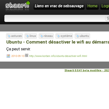
Liens en vrac de sebsauvage
Home
Logi
astuces
linux
réseau
système
ubuntu
Ubuntu - Comment désactiver le wifi au démarr
Ça peut servir.
2010-09-10
http://www.korben.info/ubuntu-desactiver-wifi.html
Shaarli 0.0.41 beta modifiée - 20