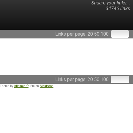
Shaare your links...
34746 links
Links per page:
20
50
100
Links per page:
20
50
100
 Theme by
idleman.fr
. I'm on
Mastodon
.