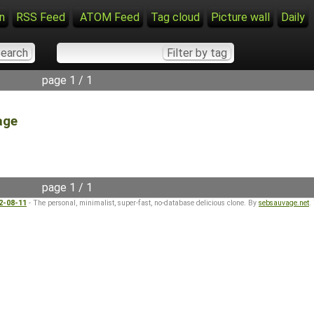
n
RSS Feed
ATOM Feed
Tag cloud
Picture wall
Daily
page 1 / 1
age
page 1 / 1
22-08-11
- The personal, minimalist, super-fast, no-database delicious clone. By
sebsauvage.net
.