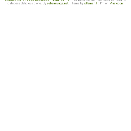
database delicious clone. By
sebsauvage.net
. Theme by
idleman.fr
. I'm on
Mastodon
.