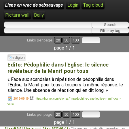
Liens en vrac de sebsauvage
Login
Tag cloud
Picture wall
Daily
Links per page:
20
50
100
page 1 / 1
religion
Edito: Pédophilie dans l'Eglise: le silence
révélateur de la Manif pour tous
« Face aux scandales à répétition de pédophilie dans
l'Eglise, la Manif pour tous a toujours la même réponse: le
silence. Une absence de réaction qui en dit long. »
2018-08-19
https://hornet.com/stories/fr/pedophilie-dans-leglise-manif-pour-
tous/
Links per page:
20
50
100
page 1 / 1
Shaarli 0.0.41 beta modifiée - 2022-08-11
- The personal, minimalist, super-fast, no-