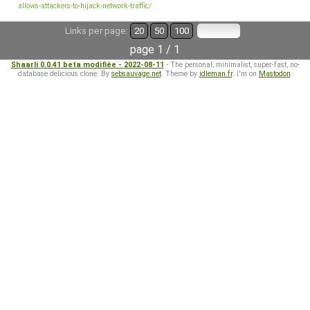
allows-attackers-to-hijack-network-traffic/
Links per page:
20
50
100
page 1 / 1
Shaarli 0.0.41 beta modifiée - 2022-08-11
- The personal, minimalist, super-fast, no-
database delicious clone. By
sebsauvage.net
. Theme by
idleman.fr
. I'm on
Mastodon
.