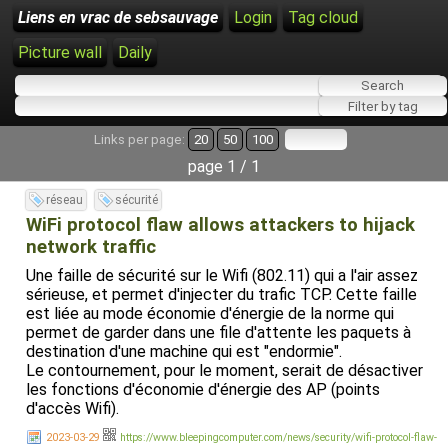
Liens en vrac de sebsauvage
Login
Tag cloud
Picture wall
Daily
Links per page:
20
50
100
page 1 / 1
réseau
sécurité
WiFi protocol flaw allows attackers to hijack
network traffic
Une faille de sécurité sur le Wifi (802.11) qui a l'air assez
sérieuse, et permet d'injecter du trafic TCP. Cette faille
est liée au mode économie d'énergie de la norme qui
permet de garder dans une file d'attente les paquets à
destination d'une machine qui est "endormie".
Le contournement, pour le moment, serait de désactiver
les fonctions d'économie d'énergie des AP (points
d'accès Wifi).
2023-03-29
https://www.bleepingcomputer.com/news/security/wifi-protocol-flaw-