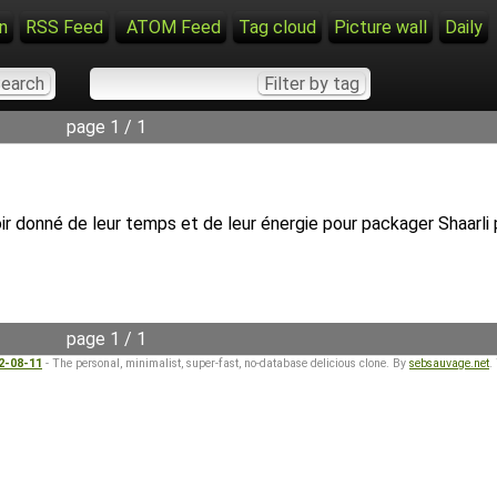
n
RSS Feed
ATOM Feed
Tag cloud
Picture wall
Daily
page 1 / 1
avoir donné de leur temps et de leur énergie pour packager Shaarli
page 1 / 1
22-08-11
- The personal, minimalist, super-fast, no-database delicious clone. By
sebsauvage.net
.