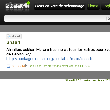
Liens en vrac de sebsauvage
Home
Logi
shaarli
Shaarli
Ah j'allais oublier: Merci à Etienne et tous les autres pour 
de Debian \o/
http://packages.debian.org/unstable/main/shaarli
2013-06-13
http://blog-libre.org/forum/showthread.php?tid=2303
Shaarli 0.0.41 beta modifiée - 20