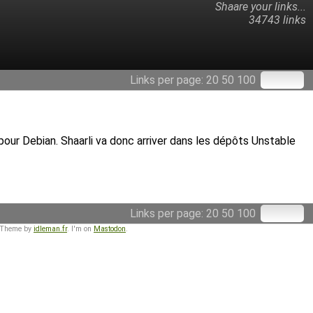
Shaare your links...
34743 links
Links per page:
20
50
100
 pour Debian. Shaarli va donc arriver dans les dépôts Unstable
Links per page:
20
50
100
 Theme by
idleman.fr
. I'm on
Mastodon
.