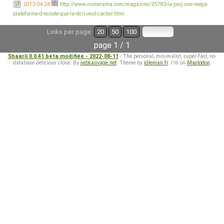
2013-04-24
http://www.numerama.com/magazine/25783-la-pnij-une-mega-
plateforme-d-ecoute-que-la-dcri-veut-cacher.html
Links per page:
20
50
100
page 1 / 1
Shaarli 0.0.41 beta modifiée - 2022-08-11
- The personal, minimalist, super-fast, no-
database delicious clone. By
sebsauvage.net
. Theme by
idleman.fr
. I'm on
Mastodon
.