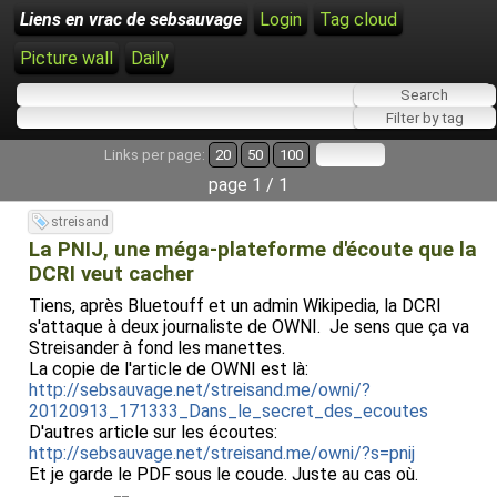
Liens en vrac de sebsauvage
Login
Tag cloud
Picture wall
Daily
Links per page:
20
50
100
page 1 / 1
streisand
La PNIJ, une méga-plateforme d'écoute que la
DCRI veut cacher
Tiens, après Bluetouff et un admin Wikipedia, la DCRI
s'attaque à deux journaliste de OWNI. Je sens que ça va
Streisander à fond les manettes.
La copie de l'article de OWNI est là:
http://sebsauvage.net/streisand.me/owni/?
20120913_171333_Dans_le_secret_des_ecoutes
D'autres article sur les écoutes:
http://sebsauvage.net/streisand.me/owni/?s=pnij
Et je garde le PDF sous le coude. Juste au cas où.