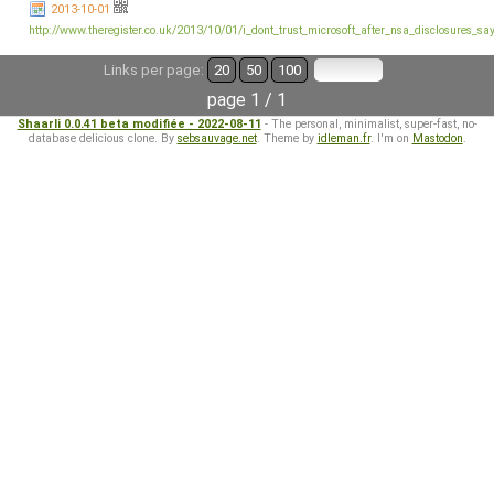
2013-10-01
http://www.theregister.co.uk/2013/10/01/i_dont_trust_microsoft_after_nsa_disclosures_say
Links per page:
20
50
100
page 1 / 1
Shaarli 0.0.41 beta modifiée - 2022-08-11
- The personal, minimalist, super-fast, no-
database delicious clone. By
sebsauvage.net
. Theme by
idleman.fr
. I'm on
Mastodon
.