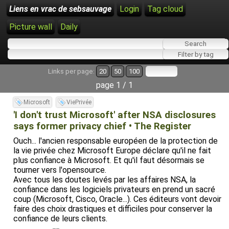
Liens en vrac de sebsauvage
Login
Tag cloud
Picture wall
Daily
Links per page:
20
50
100
page 1 / 1
Microsoft
ViePrivée
'I don't trust Microsoft' after NSA disclosures
says former privacy chief • The Register
Ouch... l'ancien responsable européen de la protection de
la vie privée chez Microsoft Europe déclare qu'il ne fait
plus confiance à Microsoft. Et qu'il faut désormais se
tourner vers l'opensource.
Avec tous les doutes levés par les affaires NSA, la
confiance dans les logiciels privateurs en prend un sacré
coup (Microsoft, Cisco, Oracle...). Ces éditeurs vont devoir
faire des choix drastiques et difficiles pour conserver la
confiance de leurs clients.