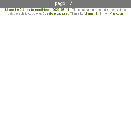
page 1 / 1
Shaarli 0.0.41 beta modifiée - 2022-08-11
- The personal, minimalist, super-fast, no-
database delicious clone. By
sebsauvage.net
. Theme by
idleman.fr
. I'm on
Mastodon
.