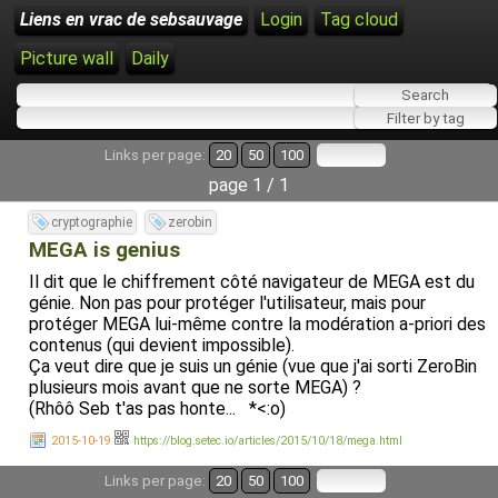
Liens en vrac de sebsauvage
Login
Tag cloud
Picture wall
Daily
Links per page:
20
50
100
page 1 / 1
cryptographie
zerobin
MEGA is genius
Il dit que le chiffrement côté navigateur de MEGA est du
génie. Non pas pour protéger l'utilisateur, mais pour
protéger MEGA lui-même contre la modération a-priori des
contenus (qui devient impossible).
Ça veut dire que je suis un génie (vue que j'ai sorti ZeroBin
plusieurs mois avant que ne sorte MEGA) ?
(Rhôô Seb t'as pas honte... *<:o)
2015-10-19
https://blog.setec.io/articles/2015/10/18/mega.html
Links per page:
20
50
100