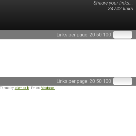
Shaare your links...
34742 links
Links per page:
20
50
100
Links per page:
20
50
100
 Theme by
idleman.fr
. I'm on
Mastodon
.