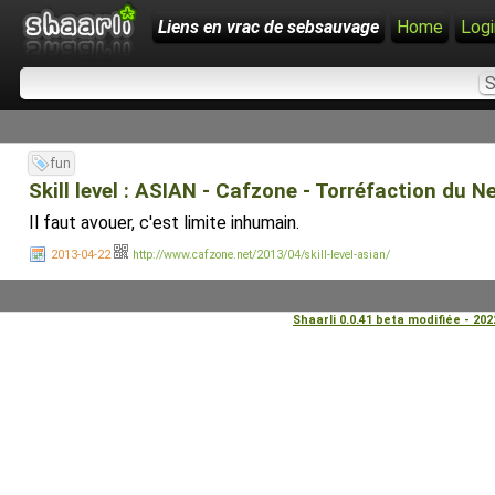
Liens en vrac de sebsauvage
Home
Logi
fun
Skill level : ASIAN - Cafzone - Torréfaction du 
Il faut avouer, c'est limite inhumain.
2013-04-22
http://www.cafzone.net/2013/04/skill-level-asian/
Shaarli 0.0.41 beta modifiée - 20