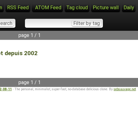
n
RSS Feed
ATOM Feed
Tag cloud
Picture wall
Daily
page 1 / 1
Net depuis 2002
page 1 / 1
22-08-11
- The personal, minimalist, super-fast, no-database delicious clone. By
sebsauvage.net
.