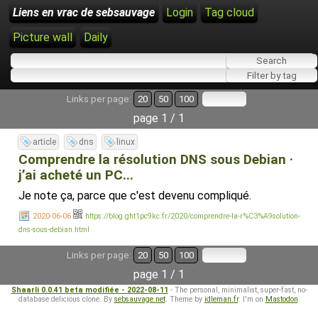
Liens en vrac de sebsauvage
Login
Tag cloud
Picture wall
Daily
Links per page:
20
50
100
page 1 / 1
article
dns
linux
Comprendre la résolution DNS sous Debian ·
j’ai acheté un PC...
Je note ça, parce que c'est devenu compliqué.
2020-06-06
https://blog.ght1pc9kc.fr/2020/comprendre-la-r%C3%A9solution-
dns-sous-debian.html
Links per page:
20
50
100
page 1 / 1
Shaarli 0.0.41 beta modifiée - 2022-08-11
- The personal, minimalist, super-fast, no-
database delicious clone. By
sebsauvage.net
. Theme by
idleman.fr
. I'm on
Mastodon
.