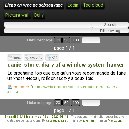
Liens en vrac de sebsauvage
Login
Tag cloud
Picture wall
Daily
Links per page:
20
50
100
page 1 / 1
linux
sécurité
X11
daniel stone: diary of a window system hacker
La prochaine fois que quelqu'un vous recommande de faire
un xhost +local:, réfléchissez-y à deux fois.
2010-06-29
http://www.fooishbar.org/blog/tech/x/xhost-plus-2010-07-29-22-
42.html
Links per page:
20
50
100
page 1 / 1
Shaarli 0.0.41 beta modifiée - 2022-08-11
- The personal, minimalist, super-fast, no-
database delicious clone. By
sebsauvage.net
. Theme by
idleman.fr
. I'm on
Mastodon
.