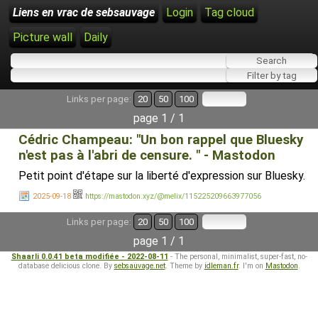
Liens en vrac de sebsauvage
Login
Tag cloud
Picture wall
Daily
Links per page:
20
50
100
page 1 / 1
Cédric Champeau: "Un bon rappel que Bluesky
n'est pas à l'abri de censure. " - Mastodon
Petit point d'étape sur la liberté d'expression sur Bluesky.
2025-09-18
https://mastodon.xyz/@melix/115225209663977056
Links per page:
20
50
100
page 1 / 1
Shaarli 0.0.41 beta modifiée - 2022-08-11
- The personal, minimalist, super-fast, no-
database delicious clone. By
sebsauvage.net
. Theme by
idleman.fr
. I'm on
Mastodon
.