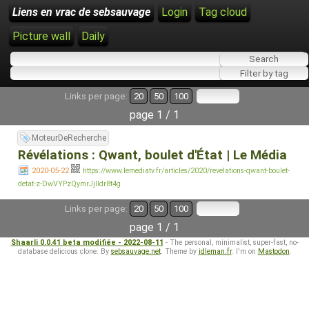
Liens en vrac de sebsauvage
Login
Tag cloud
Picture wall
Daily
Links per page:
20
50
100
page 1 / 1
MoteurDeRecherche
Révélations : Qwant, boulet d'État | Le Média
2020-05-22
https://www.lemediatv.fr/articles/2020/revelations-qwant-boulet-
detat-z-DwVYPzQymrJjlldr8t4g
Links per page:
20
50
100
page 1 / 1
Shaarli 0.0.41 beta modifiée - 2022-08-11
- The personal, minimalist, super-fast, no-
database delicious clone. By
sebsauvage.net
. Theme by
idleman.fr
. I'm on
Mastodon
.