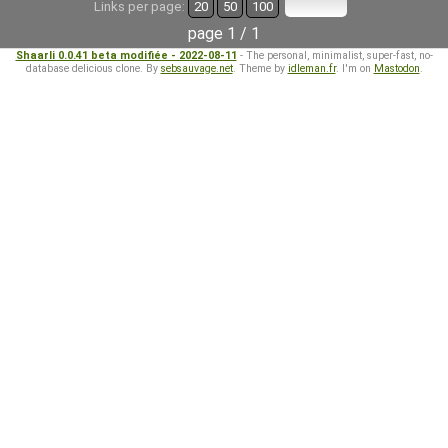
Links per page:
20
50
100
page 1 / 1
Shaarli 0.0.41 beta modifiée - 2022-08-11
- The personal, minimalist, super-fast, no-
database delicious clone. By
sebsauvage.net
. Theme by
idleman.fr
. I'm on
Mastodon
.