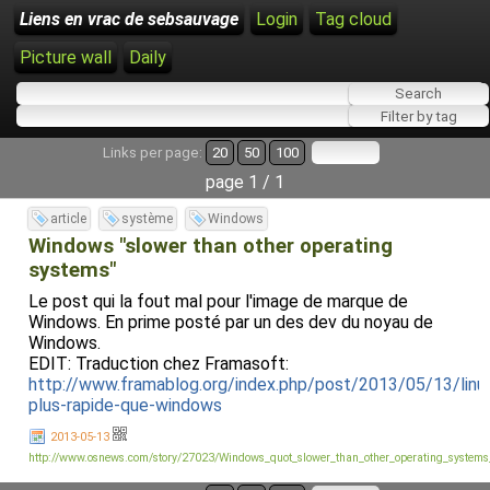
Liens en vrac de sebsauvage
Login
Tag cloud
Picture wall
Daily
Links per page:
20
50
100
page 1 / 1
article
système
Windows
Windows "slower than other operating
systems"
Le post qui la fout mal pour l'image de marque de
Windows. En prime posté par un des dev du noyau de
Windows.
EDIT: Traduction chez Framasoft:
http://www.framablog.org/index.php/post/2013/05/13/linu
plus-rapide-que-windows
2013-05-13
http://www.osnews.com/story/27023/Windows_quot_slower_than_other_operating_systems