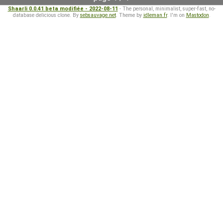
Shaarli 0.0.41 beta modifiée - 2022-08-11
- The personal, minimalist, super-fast, no-
database delicious clone. By
sebsauvage.net
. Theme by
idleman.fr
. I'm on
Mastodon
.