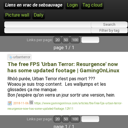
Liens en vrac de sebsauvage
Login
Tag cloud
Picture wall
Daily
Links per page:
20
50
100
page 1 / 1
urbanterror
The free FPS 'Urban Terror: Resurgence' now
has some updated footage | GamingOnLinux
Rhôô purée, Urban Terror n'est pas mort ???
Woaou je suis trop content. Les walljumps et les
glissades ça me manque.
Bon j'espère qu'on verra un jour sortir une version, hein.
2018-11-06
https://www.gamingonlinux.com/articles/the-free-fps-urban-terror-
resurgence-now-has-some-updated-footage.12911
Links per page:
20
50
100
page 1 / 1