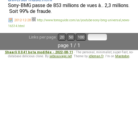
Sony-BMG passe de 853 millions de vues à... 2,3 millions.
Soit 99% de fraude.
2012-12-28
http://www.tomsguide.com/us/youtube-sony-bmg-universal,news-
16514.html
Links per page:
20
50
100
page 1 / 1
Shaarli 0.0.41 beta modifiée - 2022-08-11
- The personal, minimalist, super-fast, no-
database delicious clone. By
sebsauvage.net
. Theme by
idleman.fr
. I'm on
Mastodon
.