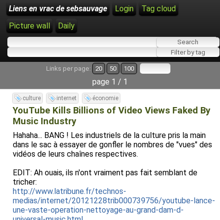
Liens en vrac de sebsauvage
Login
Tag cloud
Picture wall
Daily
Links per page:
20
50
100
page 1 / 1
culture
internet
économie
YouTube Kills Billions of Video Views Faked By
Music Industry
Hahaha... BANG ! Les industriels de la culture pris la main
dans le sac à essayer de gonfler le nombres de "vues" des
vidéos de leurs chaînes respectives.
EDIT: Ah ouais, ils n'ont vraiment pas fait semblant de
tricher:
http://www.latribune.fr/technos-
medias/internet/20121228trib000739756/youtube-lance-
une-vaste-operation-nettoyage-au-grand-dam-d-
universal-music.html