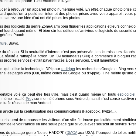
érents de téléphone. C'est vraiment effrayant.
ider à retrouver un appareil photo numérique volé. En effet, chaque photo prise c
sard quelqu'un a posté sur internet des photos prises avec votre appareil, vous 
ous aurez une idée d'où ont été prises les photos...
s des logiciels du genre ZoneAlarm pour fliquer les applications et leurs connexi
t lourd, quand même. Et bien sûr les éditeurs d'antivirus et logiciels de sécurité s
agérées. Pouah.
ture
. Bravo.
du réseau: Si la neutralité d'internet n'est pas préservée, les fournisseurs d'accès
 La réalité a rattrapé la fiction: Un FAI hollandais (KPN) a commencé à bloquer l'
s propres services) et fait payer l'accès à ces services. C'est lamentable.
in, qui utilise la technologie DPI pour
rediriger
les recherches Google et Bing vers 
ns les pages web (Oui, même celles de Google ou d'Apple). Il ne mérite qu'une c
ortable volé ça peut être très utile, mais c'est quand même un foutu
espiogiciel
nd même installé
Prey
sur mon téléphone sous Android, mais il n'est censé s'active
e trafic réseau de mon Android...
n article sur la centralisation des communications (Facebook, Twitter...).
qui risquent de repousser les visiteurs d'un site. Je trouve particulièrement pénible/r
tent de le voir l'article en une seule page que si vous avez souscrit un service "Pr
ions de piratage genre "Lettre HADOPI" (
DMCA
aux USA). Pourquoi de telles notif