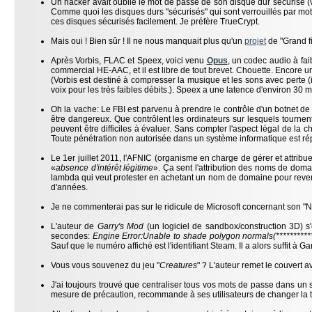
Un hacker avait oublié le mot de passe de son disque dur sécurisé (vou
Comme quoi les disques durs "sécurisés" qui sont verrouillés par mot 
ces disques sécurisés facilement. Je préfère TrueCrypt.
Mais oui ! Bien sûr ! Il ne nous manquait plus qu'un
projet
de "Grand f
Après Vorbis, FLAC et Speex, voici venu
Opus
, un codec audio à fai
commercial HE-AAC, et il est libre de tout brevet. Chouette. Encore un
(Vorbis est destiné à compresser la musique et les sons avec perte 
voix pour les très faibles débits.). Speex a une latence d'environ 30
Oh la vache: Le FBI est parvenu à prendre le contrôle d'un botnet d
être dangereux. Que contrôlent les ordinateurs sur lesquels tourne
peuvent être difficiles à évaluer. Sans compter l'aspect légal de la cho
Toute pénétration non autorisée dans un système informatique est rép
Le 1er juillet 2011, l'AFNIC (organisme en charge de gérer et attrib
«
absence d'intérêt légitime
». Ça sent l'attribution des noms de domai
lambda qui veut protester en achetant un nom de domaine pour revend
d'années.
Je ne commenterai pas sur le ridicule de Microsoft concernant son "
L'auteur de
Garry's Mod
(un logiciel de sandbox/construction 3D) s'
secondes:
Engine Error:Unable to shade polygon normals(***********
Sauf que le numéro affiché est l'identifiant Steam. Il a alors suffit 
Vous vous souvenez du jeu "
Creatures
" ? L'auteur remet le couvert av
J'ai toujours trouvé que centraliser tous vos mots de passe dans un 
mesure de précaution, recommande à ses utilisateurs de changer la tot