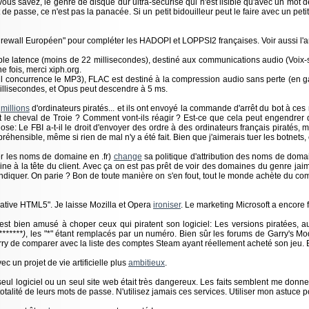
s savez, le genre de disque dur ultra-sécurisé qui n'est lisible qu'avec un mot de 
de passe, ce n'est pas la panacée. Si un petit bidouilleur peut le faire avec un pe
irewall Européen" pour compléter les HADOPI et LOPPSI2 françaises. Voir aussi l'a
ble latence (moins de 22 millisecondes), destiné aux communications audio (Voix-su
e fois, merci xiph.org.
(il concurrence le MP3), FLAC est destiné à la compression audio sans perte (en 
 millisecondes, et Opus peut descendre à 5 ms.
e
millions
d'ordinateurs piratés... et ils ont envoyé la commande d'arrêt du bot à ces
nt le cheval de Troie ? Comment vont-ils réagir ? Est-ce que cela peut engendrer
se: Le FBI a-t-il le droit d'envoyer des ordre à des ordinateurs français piratés, mêm
réhensible, même si rien de mal n'y a été fait. Bien que j'aimerais tuer les botn
uer les noms de domaine en .fr)
change
sa politique d'attribution des noms de domai
ne à la tête du client. Avec ça on est pas prêt de voir des domaines du genre jaime
iquer. On parie ? Bon de toute manière on s'en fout, tout le monde achète du com/
Native HTML5". Je laisse Mozilla et Opera
ironiser
. Le marketing Microsoft a encore f
est bien amusé à choper ceux qui piratent son logiciel: Les versions piratées, 
******)
, les "*" étant remplacés par un numéro. Bien sûr les forums de Garry's Mo
à Garry de comparer avec la liste des comptes Steam ayant réellement acheté son jeu. 
ec un projet de vie artificielle plus
ambitieux
.
seul logiciel ou un seul site web était très dangereux. Les faits semblent me donne
alité de leurs mots de passe. N'utilisez jamais ces services. Utiliser mon astuce 