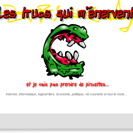
Internet, informatique, logiciel libre, économie, politique, vie courante et tout le reste...