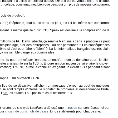
passe). Il a utilisé un sniffeur de bus IDE et il est parvenu à
relire
le disque.
tit bricolage, vous imaginez bien que ceux qui ont plus de moyens contournent
rticle de
bluetouff
.
r-IP, téléphonie, chat audio dans les jeux, etc.). Il bat même son concurrent
gardant la même qualité qu'un CD), Speex est destiné à la compression de la
 millions de PC. Dans l'absolu, ça semble bien, mais dans la pratique ça peut
 des plantage, tuer des entreprises... ou des personnes ? Les conséquences
e si c'est pour faire le "bien" ?. La loi informatique française est très clair:
ets, ça me semble dangereux comme idée.
ne. Ils pourront refuser l'enregistrement d'un nom de domaine pour - je cite -
lesartistes.info sur la TLD .fr. Encore un bon moyen de faire taire le citoyen
net/org. L'AFNIC a raté le coche en exigeant un extrait K-Bis pendant autant
rappé... sur Microsoft. Ouch.
au lieu de se désactiver, affichent un message d'erreur au bout de quelques
d se sont remplis d'internaute signalant le problème et demandant de l'aide.
Et
paf
, les pirates. Faut pas faire chier les nerds. :-D
r raison: Le site web
LastPass
a détecté une
intrusion
sur son réseau, et par
pour
choisir de bons mots de passe
, longs et différents pour chaque site.