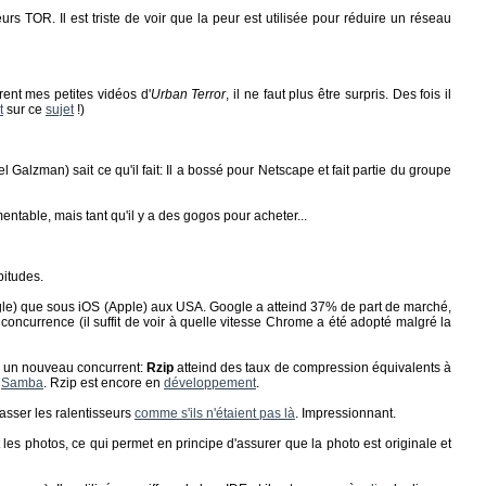
TOR. Il est triste de voir que la peur est utilisée pour réduire un réseau
nt mes petites vidéos d'
Urban Terror
, il ne faut plus être surpris. Des fois il
t
sur ce
sujet
!)
 Galzman) sait ce qu'il fait: Il a bossé pour Netscape et fait partie du groupe
ntable, mais tant qu'il y a des gogos pour acheter...
bitudes.
oogle) que sous iOS (Apple) aux USA. Google a atteind 37% de part de marché,
concurrence (il suffit de voir à quelle vitesse Chrome a été adopté malgré la
 a un nouveau concurrent:
Rzip
atteind des taux de compression équivalents à
e
Samba
. Rzip est encore en
développement
.
asser les ralentisseurs
comme s'ils n'étaient pas là
. Impressionnant.
es photos, ce qui permet en principe d'assurer que la photo est originale et