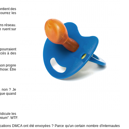
ontient des
pourrez les
ons réseau.
e ruent sur
 pourraient
accès à des
son propre
hose: Être
, non ? Je
r que quand
idicule les
emium". WTF.
ications DMCA ont été envoyées ? Parce qu'un certain nombre d'internautes