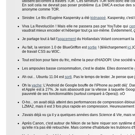
utilisent BitTorrent à travers TOR. Ces serveurs TOR sont donc été c
En soit cela ne devrait pas poser problème (La DMCA exclue des ser
anonyme comme TOR.
Sinistre: Le fils d'Eugène Kaspersky a été
kidnappé
. Kaspersky, c'est 
Viva La Revolución ! Mais elle ne passera pas par YouTube qui
cen
vaudrait mieux encoder et héberger tout ça soi-même. Évidemment, ça
Je partage tout à fait l'
agacement
du Hollandais Volant concernant la 
Au fait, la version 1.0 de BlueGriffon est
sortie
! (téléchargement
ici
.)
de travail CSS au W3C.
Tout est bon pour faire du fric, même la peur d'HADOPI: Une société
Les ampoules basse consommation, c'est le diable. Elles donnent le
Ah oui... Ubuntu 11.04 est
sorti
. Pas le temps de tester. Je pense que 
Oh la
vache
: L'Android de Google bouffe de l'iPhone au petit déj'. 
et Apple est à 27%. Je suis abasourdi par la vitesse à laquelle Goog
pauvreté de ses fonctionnalités (surtout comparé à Opera)). oO
O-ho... on avait déjà atteint des performances de compression ébl
LZMA2, mais il est 3 fois plus rapide en compression. Heureusement
J'avais déjà vu ça il y a quelques années dans
Science & Vie
, mais 
Après Canon, c'est autour de Nikon de se faire niquer son système d'
qu'elle n'a pas été retouchée. Mais comme d'habitude les trublions d