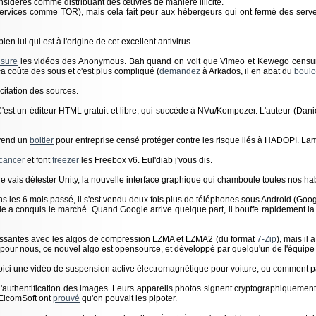
onsidérés comme distribuant des œuvres de manière illicite.
vices comme TOR), mais cela fait peur aux hébergeurs qui ont fermé des serveurs 
bien lui qui est à l'origine de cet excellent antivirus.
sure
les vidéos des Anonymous. Bah quand on voit que Vimeo et Kewego censure
 coûte des sous et c'est plus compliqué (
demandez
à Arkados, il en abat du
boulo
citation des sources.
C'est un éditeur HTML gratuit et libre, qui succède à NVu/Kompozer. L'auteur (Daniel
 vend un
boitier
pour entreprise censé protéger contre les risque liés à HADOPI. Lame
cancer
et font
freezer
les Freebox v6. Eul'diab j'vous dis.
je vais détester Unity, la nouvelle interface graphique qui chamboule toutes nos ha
Dans les 6 mois passé, il s'est vendu deux fois plus de téléphones sous Android (G
le a conquis le marché. Quand Google arrive quelque part, il bouffe rapidement la 
ouissantes avec les algos de compression LZMA et LZMA2 (du format
7-Zip
), mais il
 pour nous, ce nouvel algo est opensource, et développé par quelqu'un de l'équip
voici une vidéo de suspension active électromagnétique pour voiture, ou comment p
authentification des images. Leurs appareils photos signent cryptographiquement l
'ElcomSoft ont
prouvé
qu'on pouvait les pipoter.