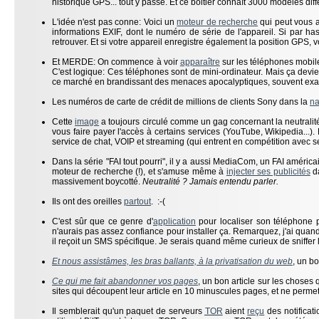
historique GPS... tout y passe. Et ce boitier connaît 3000 modèles diff
L'idée n'est pas conne: Voici un
moteur de recherche
qui peut vous a
informations EXIF, dont le numéro de série de l'appareil. Si par ha
retrouver. Et si votre appareil enregistre également la position GPS, v
Et MERDE: On commence à voir
apparaître
sur les téléphones mobile
C'est logique: Ces téléphones sont de mini-ordinateur. Mais ça devien
ce marché en brandissant des menaces apocalyptiques, souvent ex
Les numéros de carte de crédit de millions de clients Sony dans la
na
Cette
image
a toujours circulé comme un gag concernant la neutralité 
vous faire payer l'accès à certains services (YouTube, Wikipedia...).
service de chat, VOIP et streaming (qui entrent en compétition avec se
Dans la série "FAI tout pourri", il y a aussi MediaCom, un FAI américa
moteur de recherche (!), et s'amuse même à
injecter ses publicités
da
massivement boycotté.
Neutralité ? Jamais entendu parler.
Ils ont des oreilles
partout
. :-(
C'est sûr que ce genre d'
application
pour localiser son téléphone p
n'aurais pas assez confiance pour installer ça. Remarquez, j'ai qua
il reçoit un SMS spécifique. Je serais quand même curieux de sniffer l
Et nous assistâmes, les bras ballants, à la privatisation du web
, un bo
Ce qui me fait abandonner vos pages
, un bon article sur les choses 
sites qui découpent leur article en 10 minuscules pages, et ne permet
Il semblerait qu'un paquet de serveurs
TOR
aient
reçu
des notificat