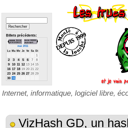
Billets précédents:
mai 2011
Lu
Ma
Me
Je
Ve
Sa
Di
1
2
3
4
5
6
7
8
9
10
11
12
13
14
15
16
17
18
19
20
21
22
23
24
25
26
27
28
29
30
31
Internet, informatique, logiciel libre, éc
VizHash GD, un hash