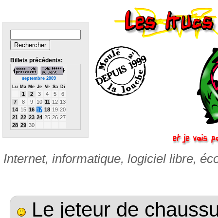
Billets précédents:
septembre 2009
Lu
Ma
Me
Je
Ve
Sa
Di
1
2
3
4
5
6
7
8
9
10
11
12
13
14
15
16
17
18
19
20
21
22
23
24
25
26
27
28
29
30
Internet, informatique, logiciel libre, éc
Le jeteur de chaussur