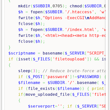
{
mkdir
(
$SUBDIR
,
0705
)
;
chmod
(
$SUBDIR
,
07
$h
=
fopen
(
$SUBDIR
.
'/.htaccess'
,
'w'
)
fwrite
(
$h
,
"Options -ExecCGI
\n
AddHandl
fclose
(
$h
)
;
$h
=
fopen
(
$SUBDIR
.
'/index.html'
,
'w'
fwrite
(
$h
,
'<html><head><meta http-equ
fclose
(
$h
)
;
}
$scriptname
=
basename
(
$_SERVER
[
"SCRIPT_N
if
(
isset
(
$_FILES
[
'filetoupload'
]
)
&&
iss
{
sleep
(
3
)
;
// Reduce brute-force attac
if
(
$_POST
[
'password'
]
!=
$PASSWORD
)
{
$filename
=
$SUBDIR
.
'/'
.
basename
(
$_F
if
(
file_exists
(
$filename
)
)
{
print
'
if
(
move_uploaded_file
(
$_FILES
[
'fileto
{
$serverport
=
''
;
if
(
$_SERVER
[
"SER