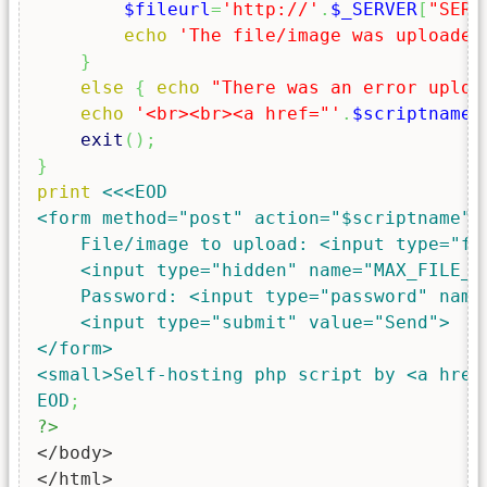
$fileurl
=
'http://'
.
$_SERVER
[
"SERV
echo
'The file/image was uploaded
}
else
{
echo
"There was an error uploa
echo
'<br><br><a href="'
.
$scriptname
.
exit
(
)
;
}
print
<<<EOD

<form method="post" action="$scriptname" 
    File/image to upload: <input type="fi
    <input type="hidden" name="MAX_FILE_SI
    Password: <input type="password" name=
    <input type="submit" value="Send">   

</form>

<small>Self-hosting php script by <a href
EOD
;
?>
</body>

</html>