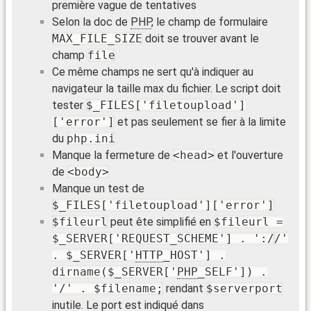
première vague de tentatives
Selon la doc de
PHP
, le champ de formulaire
MAX_FILE_SIZE
doit se trouver avant le
champ
file
Ce même champs ne sert qu'à indiquer au
navigateur la taille max du fichier. Le script doit
tester
$_FILES['filetoupload']
['error']
et pas seulement se fier à la limite
du
php.ini
Manque la fermeture de
<head>
et l'ouverture
de
<body>
Manque un test de
$_FILES['filetoupload']['error']
$fileurl
peut ête simplifié en
$fileurl =
$_SERVER['REQUEST_SCHEME'] . ':/
/'
. $_SERVER['
HTTP
_HOST'] .
dirname($_SERVER['
PHP
_SELF']) .
'/' . $filename;
rendant
$serverport
inutile. Le port est indiqué dans