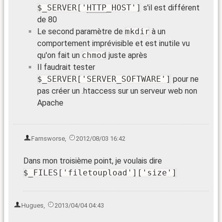
$_SERVER['
HTTP
_HOST']
s'il est différent
de 80
Le second paramètre de
mkdir
à un
comportement imprévisible et est inutile vu
qu'on fait un
chmod
juste après
Il faudrait tester
$_SERVER['SERVER_SOFTWARE']
pour ne
pas créer un .htaccess sur un serveur web non
Apache
Farnsworse
,
2012/08/03 16:42
Dans mon troisième point, je voulais dire
$_FILES['filetoupload']['size']
Hugues
,
2013/04/04 04:43