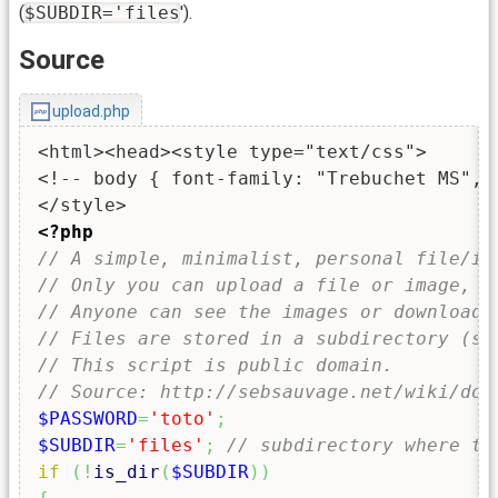
(
$SUBDIR='files
').
Source
upload.php
<html><head><style type="text/css">

<!-- body { font-family: "Trebuchet MS",V
<?php
// A simple, minimalist, personal file/im
// Only you can upload a file or image, u
// Anyone can see the images or download 
// Files are stored in a subdirectory (se
// This script is public domain.
// Source: http://sebsauvage.net/wiki/dok
$PASSWORD
=
'toto'
;
$SUBDIR
=
'files'
;
// subdirectory where to
if
(
!
is_dir
(
$SUBDIR
)
)