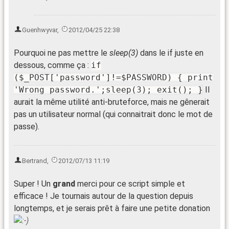
Guenhwyvar
,
2012/04/25 22:38
Pourquoi ne pas mettre le
sleep(3)
dans le if juste en
dessous, comme ça :
if
($_POST['password']!=$PASSWORD) { print
'Wrong password.';sleep(3); exit(); }
Il
aurait la même utilité anti-bruteforce, mais ne gênerait
pas un utilisateur normal (qui connaitrait donc le mot de
passe).
Bertrand
,
2012/07/13 11:19
Super ! Un
grand
merci pour ce script simple et
efficace ! Je tournais autour de la question depuis
longtemps, et je serais prêt à faire une petite donation