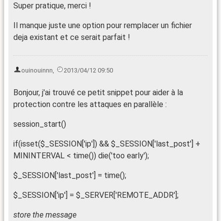
Super pratique, merci !
Il manque juste une option pour remplacer un fichier
deja existant et ce serait parfait !
ouinouinnn
,
2013/04/12 09:50
Bonjour, j'ai trouvé ce petit snippet pour aider à la
protection contre les attaques en parallèle :
session_start()
if(isset($_SESSION['ip']) && $_SESSION['last_post'] +
MININTERVAL < time()) die('too early');
$_SESSION['last_post'] = time();
$_SESSION['ip'] = $_SERVER['REMOTE_ADDR'];
store the message