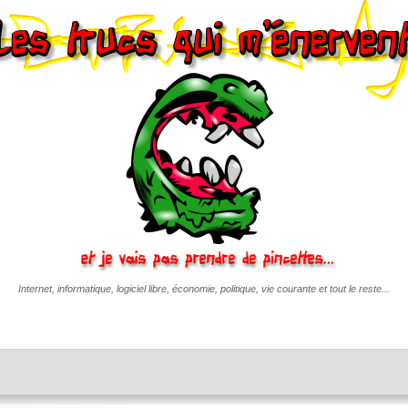
Internet, informatique, logiciel libre, économie, politique, vie courante et tout le reste...