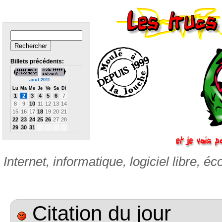
Billets précédents:
aout 2011
Lu
Ma
Me
Je
Ve
Sa
Di
1
2
3
4
5
6
7
8
9
10
11
12
13
14
15
16
17
18
19
20
21
22
23
24
25
26
27
28
29
30
31
Internet, informatique, logiciel libre, éc
Citation du jour