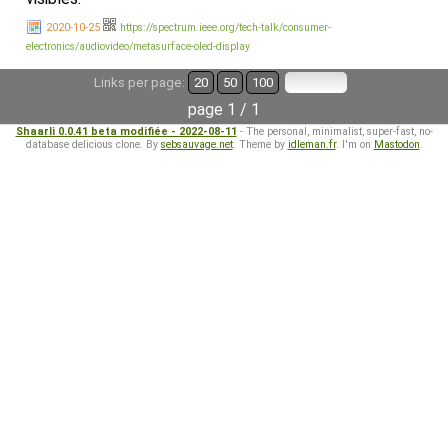
2020-10-25
https://spectrum.ieee.org/tech-talk/consumer-
electronics/audiovideo/metasurface-oled-display
Links per page:
20
50
100
page 1 / 1
Shaarli 0.0.41 beta modifiée - 2022-08-11
- The personal, minimalist, super-fast, no-
database delicious clone. By
sebsauvage.net
. Theme by
idleman.fr
. I'm on
Mastodon
.