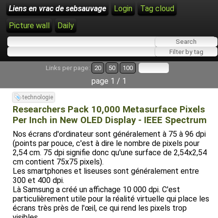
Liens en vrac de sebsauvage
Login
Tag cloud
Picture wall
Daily
Links per page:
20
50
100
page 1 / 1
technologie
Researchers Pack 10,000 Metasurface Pixels
Per Inch in New OLED Display - IEEE Spectrum
Nos écrans d'ordinateur sont généralement à 75 à 96 dpi
(points par pouce, c'est à dire le nombre de pixels pour
2,54 cm. 75 dpi signifie donc qu'une surface de 2,54x2,54
cm contient 75x75 pixels).
Les smartphones et liseuses sont généralement entre
300 et 400 dpi.
Là Samsung a créé un affichage 10 000 dpi. C'est
particulièrement utile pour la réalité virtuelle qui place les
écrans très près de l'œil, ce qui rend les pixels trop
visibles.