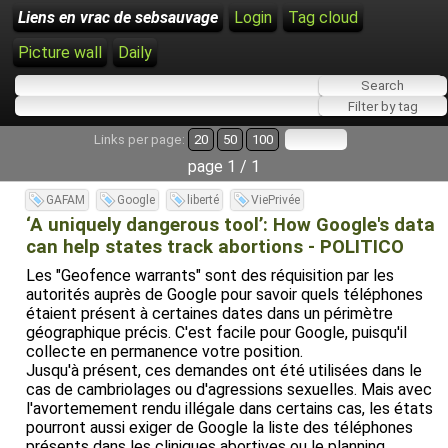
Liens en vrac de sebsauvage
Login
Tag cloud
Picture wall
Daily
Links per page:
20
50
100
page 1 / 1
GAFAM
Google
liberté
ViePrivée
‘A uniquely dangerous tool’: How Google's data
can help states track abortions - POLITICO
Les "Geofence warrants" sont des réquisition par les
autorités auprès de Google pour savoir quels téléphones
étaient présent à certaines dates dans un périmètre
géographique précis. C'est facile pour Google, puisqu'il
collecte en permanence votre position.
Jusqu'à présent, ces demandes ont été utilisées dans le
cas de cambriolages ou d'agressions sexuelles. Mais avec
l'avortemement rendu illégale dans certains cas, les états
pourront aussi exiger de Google la liste des téléphones
présents dans les cliniques abortives ou le planning