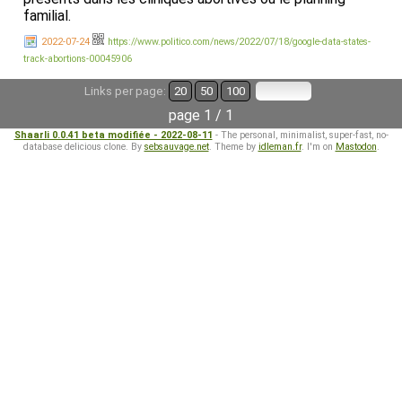
familial.
2022-07-24
https://www.politico.com/news/2022/07/18/google-data-states-
track-abortions-00045906
Links per page:
20
50
100
page 1 / 1
Shaarli 0.0.41 beta modifiée - 2022-08-11
- The personal, minimalist, super-fast, no-
database delicious clone. By
sebsauvage.net
. Theme by
idleman.fr
. I'm on
Mastodon
.