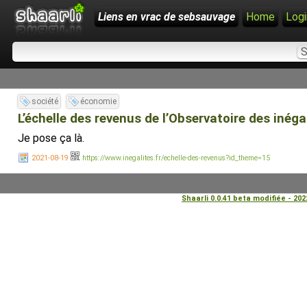
Liens en vrac de sebsauvage
Home
Logi
société
économie
L’échelle des revenus de l’Observatoire des inéga
Je pose ça là.
2021-08-19
https://www.inegalites.fr/echelle-des-revenus?id_theme=15
Shaarli 0.0.41 beta modifiée - 20