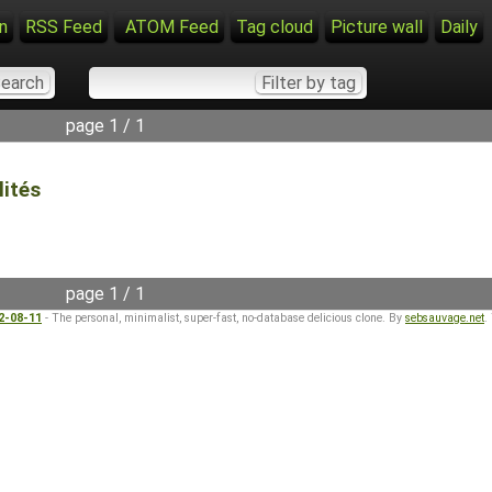
n
RSS Feed
ATOM Feed
Tag cloud
Picture wall
Daily
page 1 / 1
lités
page 1 / 1
22-08-11
- The personal, minimalist, super-fast, no-database delicious clone. By
sebsauvage.net
.