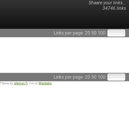
Shaare your links...
34746 links
Links per page:
20
50
100
Links per page:
20
50
100
 Theme by
idleman.fr
. I'm on
Mastodon
.