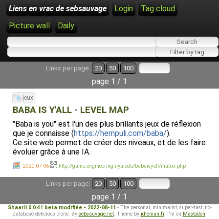
Liens en vrac de sebsauvage
Login
Tag cloud
Picture wall
Daily
Links per page:
20
50
100
page 1 / 1
jeux
BABA IS Y'ALL - LEVEL MAP
"Baba is you" est l'un des plus brillants jeux de réflexion
que je connaisse (
https://hempuli.com/baba/
).
Ce site web permet de créer des niveaux, et de les faire
évoluer grâce à une IA.
2020-07-06
http://game.engineering.nyu.edu/babaisyall/matrix.php
Links per page:
20
50
100
page 1 / 1
Shaarli 0.0.41 beta modifiée - 2022-08-11
- The personal, minimalist, super-fast, no-
database delicious clone. By
sebsauvage.net
. Theme by
idleman.fr
. I'm on
Mastodon
.