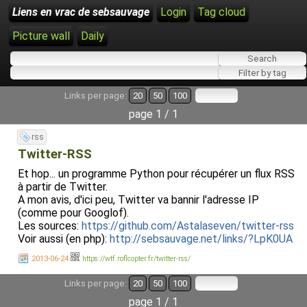
Liens en vrac de sebsauvage
Login
Tag cloud
Picture wall
Daily
Links per page:
20
50
100
page 1 / 1
rss
Twitter-RSS
Et hop... un programme Python pour récupérer un flux RSS
à partir de Twitter.
A mon avis, d'ici peu, Twitter va bannir l'adresse IP
(comme pour Googlof).
Les sources:
https://github.com/Astalaseven/twitter-rss
Voir aussi (en php):
http://sebsauvage.net/links/?LpK0UA
2013-06-24
https://wtf.roflcopter.fr/twitter-rss/
Links per page:
20
50
100
page 1 / 1