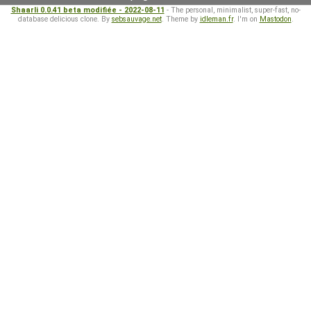
Shaarli 0.0.41 beta modifiée - 2022-08-11
- The personal, minimalist, super-fast, no-
database delicious clone. By
sebsauvage.net
. Theme by
idleman.fr
. I'm on
Mastodon
.