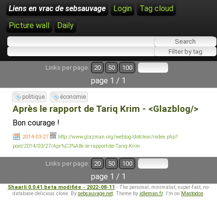
Liens en vrac de sebsauvage
Login
Tag cloud
Picture wall
Daily
Links per page:
20
50
100
page 1 / 1
politique
économie
Après le rapport de Tariq Krim - <Glazblog/>
Bon courage !
2014-03-27
http://www.glazman.org/weblog/dotclear/index.php?
post/2014/03/27/Apr%C3%A8s-le-rapport-de-Tariq-Krim
Links per page:
20
50
100
page 1 / 1
Shaarli 0.0.41 beta modifiée - 2022-08-11
- The personal, minimalist, super-fast, no-
database delicious clone. By
sebsauvage.net
. Theme by
idleman.fr
. I'm on
Mastodon
.