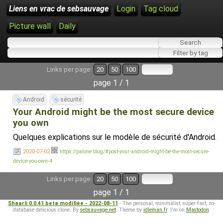
Liens en vrac de sebsauvage
Login
Tag cloud
Picture wall
Daily
Links per page:
20
50
100
page 1 / 1
Android
sécurité
Your Android might be the most secure device
you own
Quelques explications sur le modèle de sécurité d'Android.
2020-07-02
https://palone.blog/#post-your-android-might-be-the-most-secure-
device-you-own-4
Links per page:
20
50
100
page 1 / 1
Shaarli 0.0.41 beta modifiée - 2022-08-11
- The personal, minimalist, super-fast, no-
database delicious clone. By
sebsauvage.net
. Theme by
idleman.fr
. I'm on
Mastodon
.