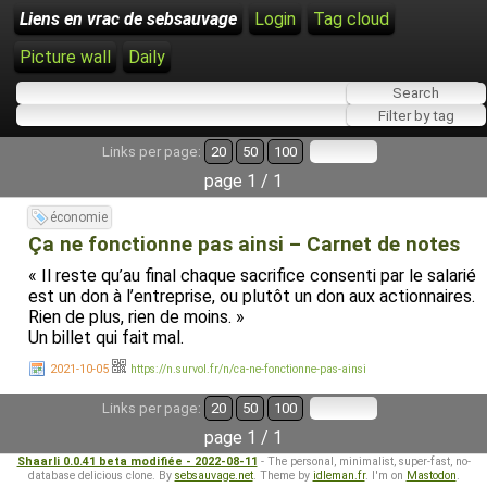
Liens en vrac de sebsauvage
Login
Tag cloud
Picture wall
Daily
Links per page:
20
50
100
page 1 / 1
économie
Ça ne fonctionne pas ainsi – Carnet de notes
« Il reste qu’au final chaque sacri­fice consenti par le sala­rié
est un don à l’en­tre­prise, ou plutôt un don aux action­naires.
Rien de plus, rien de moins. »
Un billet qui fait mal.
2021-10-05
https://n.survol.fr/n/ca-ne-fonctionne-pas-ainsi
Links per page:
20
50
100
page 1 / 1
Shaarli 0.0.41 beta modifiée - 2022-08-11
- The personal, minimalist, super-fast, no-
database delicious clone. By
sebsauvage.net
. Theme by
idleman.fr
. I'm on
Mastodon
.